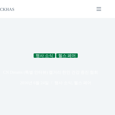
본
문
CKHAS
으
로
건
너
뛰
기
행사 소식
헬스 페어
CN Dreams (특별 인터뷰) 캘거리 한인 건강 증진 협회
2016년 6월 24일
행사 소식
,
헬스 페어