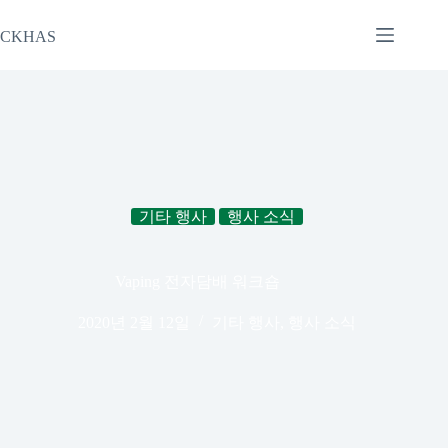
본
문
CKHAS
으
로
건
너
뛰
기
기타 행사
행사 소식
Vaping 전자담배 워크숍
2020년 2월 12일
기타 행사
,
행사 소식