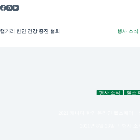
본
문
으
로
건
캘거리 한인 건강 증진 협회
행사 소식
너
뛰
기
행사 소식
헬스 
2021 캐나다 한인 온라인 헬스페어 +
2021년 8월 23일
행사 소