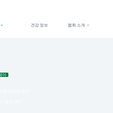
건강 정보
협회 소개
페어
 의료 커리어 페어
식
,
헬스 페어