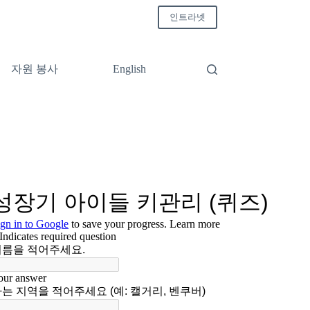
인트라넷
자원 봉사
English