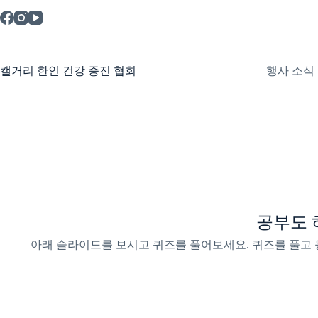
본
문
으
로
건
캘거리 한인 건강 증진 협회
행사 소식
너
뛰
기
공부도 
아래 슬라이드를 보시고 퀴즈를 풀어보세요. 퀴즈를 풀고 