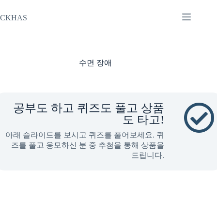
본
문
CKHAS
으
로
건
너
수면 장애
뛰
기
공부도 하고 퀴즈도 풀고 상품
도 타고!
아래 슬라이드를 보시고 퀴즈를 풀어보세요. 퀴
즈를 풀고 응모하신 분 중 추첨을 통해 상품을
드립니다.