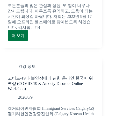
모든분들의 많은 관심과 성원, 또 참여 너무나
감사드립니다. 아무쪼록 유익하고, 도움이 되는
시간이 되셨길 바랍니다. 저희는 2022년 9월 17
일에 오프라인 헬스페어로 찾아뵙도록 하겠습
니다. 감사합니다!
더 보기
2021
년
온
라
인
건강 정보
한
인
코비드-19과 불안장애에 관한 온라인 한국어 워
헬
크샵 (COVID-19 & Anxiety Disorder Online
스
Workshop)
페
어
2020/6/9
+
캘거리이민자협회 (Immigrant Services Calgary)와
의
캘거리한인건강증진협회 (Calgary Korean Health
료