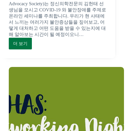
Advocacy Society)는 정신의학전문의 김헌태 선
커
생님을 모시고 COVID-19 와 불안장애를 주제로
리
온라인 세미나를 주최합니다. 우리가 현 사태에
어
서 느끼는 여러가지 불안증상들을 짚어보고, 어
페
떻게 대처하고 어떤 도움을 받을 수 있는지에 대
어
해 알아보는 시간이 될 예정이오니…
를
더 보기
코
성
비
황
드-19
리
과
에
불
마
안
칠
장
수
애
있
에
었
관
습
한
니
온
다
라