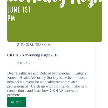
인
한
국
어
워
크
샵
(COVID-
기타 행사
,
행사 소식
19
&
CKHAS Networking Night 2018
Anxiety
Disorder
2018/4/25
Online
Dear Healthcare and Related Professional: Calgary
Workshop)
Korean Health Advocacy Society is excited to host a
networking event for all healthcare and related
professionals! Catch up with old friends, make new
connections, and learn how CKHAS works to
promote…
더 보기
CKHAS