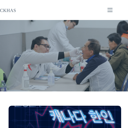
본
문
CKHAS
으
로
건
너
뛰
기