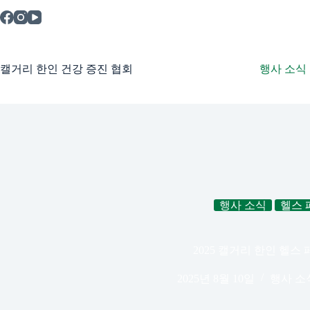
본
문
으
로
건
캘거리 한인 건강 증진 협회
행사 소식
너
뛰
기
행사 소식
헬스 
2025 캘거리 한인 헬스
2025년 8월 10일
행사 소